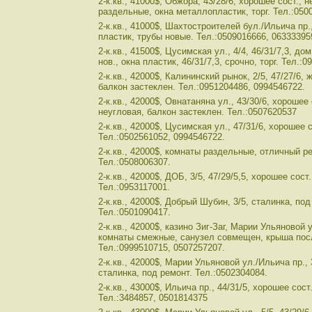
2-к.кв., 41000$, Обжора, 43/28/6, хорошее сост., 
раздельные, окна металлопластик, торг. Тел.:050
2-к.кв., 41000$, Шахтостроителей бул./Ильича пр., 
пластик, трубы новые. Тел.:0509016666, 06333395
2-к.кв., 41500$, Цусимская ул., 4/4, 46/31/7,3, д
нов., окна пластик, 46/31/7,3, срочно, торг. Тел.:
2-к.кв., 42000$, Калининский рынок, 2/5, 47/27/6,
балкон застеклен. Тел.:0951204486, 0994546722.
2-к.кв., 42000$, Овнатаняна ул., 43/30/6, хорошее
неугловая, балкон застеклен. Тел.:0507620537
2-к.кв., 42000$, Цусимская ул., 47/31/6, хорошее 
Тел.:0502561052, 0994546722.
2-к.кв., 42000$, комнаты раздельные, отличный р
Тел.:0508006307.
2-к.кв., 42000$, ДОБ, 3/5, 47/29/5,5, хорошее сост
Тел.:0953117001.
2-к.кв., 42000$, Добрый Шубин, 3/5, сталинка, по
Тел.:0501090417.
2-к.кв., 42000$, казино Зиг-Заг, Марии Ульяновой у
комнаты смежные, санузел совмещен, крыша пос
Тел.:0999510715, 0507257207.
2-к.кв., 42000$, Марии Ульяновой ул./Ильича пр.,
сталинка, под ремонт. Тел.:0502304084.
2-к.кв., 43000$, Ильича пр., 44/31/5, хорошее сост
Тел.:3484857, 0501814375