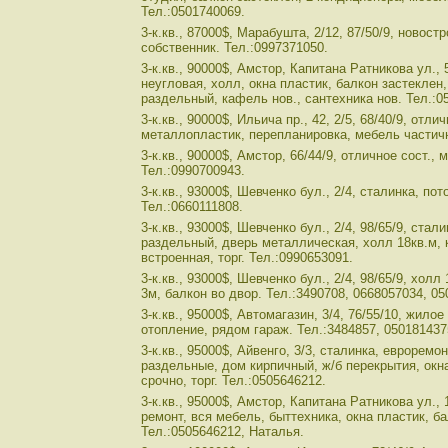
Тел.:0501740069.
3-к.кв., 87000$, Марабушта, 2/12, 87/50/9, новостр
собственник. Тел.:0997371050.
3-к.кв., 90000$, Амстор, Капитана Ратникова ул., 
неугловая, холл, окна пластик, балкон застеклен
раздельный, кафель нов., сантехника нов. Тел.:0
3-к.кв., 90000$, Ильича пр., 42, 2/5, 68/40/9, отлич
металлопластик, перепланировка, мебель частична
3-к.кв., 90000$, Амстор, 66/44/9, отличное сост.,
Тел.:0990700943.
3-к.кв., 93000$, Шевченко бул., 2/4, сталинка, пот
Тел.:0660111808.
3-к.кв., 93000$, Шевченко бул., 2/4, 98/65/9, стал
раздельный, дверь металлическая, холл 18кв.м, 
встроенная, торг. Тел.:0990653091.
3-к.кв., 93000$, Шевченко бул., 2/4, 98/65/9, холл
3м, балкон во двор. Тел.:3490708, 0668057034, 0
3-к.кв., 95000$, Автомагазин, 3/4, 76/55/10, жилое
отопление, рядом гараж. Тел.:3484857, 050181437
3-к.кв., 95000$, Айвенго, 3/3, сталинка, еврорем
раздельные, дом кирпичный, ж/б перекрытия, окн
срочно, торг. Тел.:0505646212.
3-к.кв., 95000$, Амстор, Капитана Ратникова ул., 
ремонт, вся мебель, быттехника, окна пластик, ба
Тел.:0505646212, Наталья.