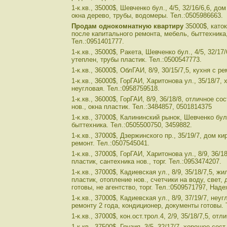
1-к.кв., 35000$, Шевченко бул., 4/5, 32/16/6,6, до
окна дерево, трубы, водомеры. Тел.:0505986663.
Продам однокомнатную квартиру
35000$, каток
после капитального ремонта, мебель, быттехника
Тел.:0951401777.
1-к.кв., 35000$, Ракета, Шевченко бул., 4/5, 32/17
утеплен, трубы пластик. Тел.:0500547773.
1-к.кв., 36000$, ОблГАИ, 8/9, 30/15/7,5, кухня с р
1-к.кв., 36000$, ГорГАИ, Харитонова ул., 35/18/7, 
неугловая. Тел.:0958759518.
1-к.кв., 36000$, ГорГАИ, 8/9, 36/18/8, отличное со
нов., окна пластик. Тел.:3484857, 0501814375
1-к.кв., 37000$, Калининский рынок, Шевченко бул.
быттехника. Тел.:0505500750, 3459882.
1-к.кв., 37000$, Дзержинского пр., 35/19/7, дом к
ремонт. Тел.:0507545041.
1-к.кв., 37000$, ГорГАИ, Харитонова ул., 8/9, 36/1
пластик, сантехника нов., торг. Тел.:0953474207.
1-к.кв., 37000$, Кадиевская ул., 8/9, 35/18/7,5, жи
пластик, отопление нов., счетчики на воду, свет,
готовы, не агентство, торг. Тел.:0509571797, Наде
1-к.кв., 37000$, Кадиевская ул., 8/9, 37/19/7, неу
ремонту 2 года, кондиционер, документы готовы. 
1-к.кв., 37000$, кон.ост.трол.4, 2/9, 35/18/7,5, от
1-к.кв., 37500$, Грузия, 3/5, 32/17/7, хорошее сос