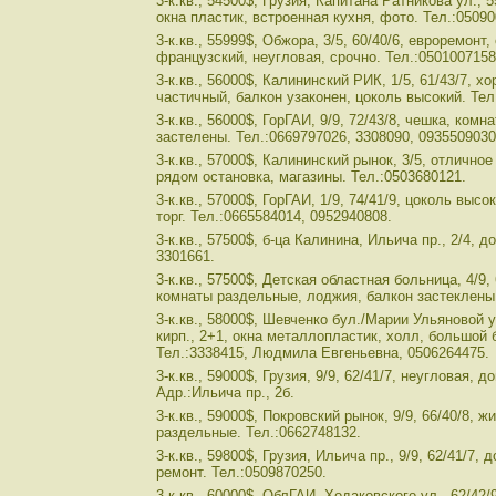
3-к.кв., 54500$, Грузия, Капитана Ратникова ул., 5
окна пластик, встроенная кухня, фото. Тел.:0509
3-к.кв., 55999$, Обжора, 3/5, 60/40/6, евроремонт,
французский, неугловая, срочно. Тел.:0501007158
3-к.кв., 56000$, Калининский РИК, 1/5, 61/43/7, х
частичный, балкон узаконен, цоколь высокий. Тел
3-к.кв., 56000$, ГорГАИ, 9/9, 72/43/8, чешка, ком
застелены. Тел.:0669797026, 3308090, 0935509030, 
3-к.кв., 57000$, Калининский рынок, 3/5, отличное
рядом остановка, магазины. Тел.:0503680121.
3-к.кв., 57000$, ГорГАИ, 1/9, 74/41/9, цоколь выс
торг. Тел.:0665584014, 0952940808.
3-к.кв., 57500$, б-ца Калинина, Ильича пр., 2/4, 
3301661.
3-к.кв., 57500$, Детская областная больница, 4/9, 
комнаты раздельные, лоджия, балкон застеклены.
3-к.кв., 58000$, Шевченко бул./Марии Ульяновой ул
кирп., 2+1, окна металлопластик, холл, большой б
Тел.:3338415, Людмила Евгеньевна, 0506264475.
3-к.кв., 59000$, Грузия, 9/9, 62/41/7, неугловая, 
Адр.:Ильича пр., 2б.
3-к.кв., 59000$, Покровский рынок, 9/9, 66/40/8, ж
раздельные. Тел.:0662748132.
3-к.кв., 59800$, Грузия, Ильича пр., 9/9, 62/41/7,
ремонт. Тел.:0509870250.
3-к.кв., 60000$, ОблГАИ, Ходаковского ул., 62/42/