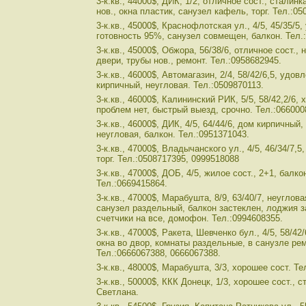
3-к.кв., 44000$, ДИК, 1/2, отличное сост., сталин
нов., окна пластик, санузел кафель, торг. Тел.:05
3-к.кв., 45000$, Краснофлотская ул., 4/5, 45/35/5,
готовность 95%, санузел совмещен, балкон. Тел.
3-к.кв., 45000$, Обжора, 56/38/6, отличное сост., 
двери, трубы нов., ремонт. Тел.:0958682945.
3-к.кв., 46000$, Автомагазин, 2/4, 58/42/6,5, удо
кирпичный, неугловая. Тел.:0509870113.
3-к.кв., 46000$, Калининский РИК, 5/5, 58/42,2/6,
проблем нет, быстрый выезд, срочно. Тел.:066000
3-к.кв., 46000$, ДИК, 4/5, 64/44/6, дом кирпичный
неугловая, балкон. Тел.:0951371043.
3-к.кв., 47000$, Владычанского ул., 4/5, 46/34/7,5
торг. Тел.:0508717395, 0999518088
3-к.кв., 47000$, ДОБ, 4/5, жилое сост., 2+1, балко
Тел.:0669415864.
3-к.кв., 47000$, Марабушта, 8/9, 63/40/7, неугло
санузел раздельный, балкон застеклен, лоджия з
счетчики на все, домофон. Тел.:0994608355.
3-к.кв., 47000$, Ракета, Шевченко бул., 4/5, 58/4
окна во двор, комнаты раздельные, в санузле рем
Тел.:0666067388, 0666067388.
3-к.кв., 48000$, Марабушта, 3/3, хорошее сост. Т
3-к.кв., 50000$, ККК Донецк, 1/3, хорошее сост., 
Светлана.