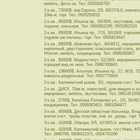
мебель, фото на. Тел.:0505500750
2-к.кв., 73000$, маг.Европа, 2/5, 60/27/9,6, комн
10кв.м, торг. Тел.:0505293032.
2-к.кв., 85000$, Ильича пр., 50/30/8, неугловая, к
лоджии, консьерж. Тел.:0660852185, 0931852524.
2-к.кв., 85000$, Ильича пр., 7/15, 50/29/8, хороше
лоджии застеклены, торг. Тел.:0505824647.
2-к.кв., 89000$, Шевченко бул., 60/40/11, еврорем
кирпичный, двусторонняя, классический стиль, вс
Италия, мебель, кондиционер. Тел.:0995085867.
2-к.кв., 90000$, Мединститут, 52/29/8, евроремон
хороший вид из окна. Тел.:0990700943.
2-к.кв., 136000$, Альтком, Ильича пр., 21, 8/18, 72
комнаты раздельные. Тел.:0507776564
2-к.кв., Калининский рынок, 3/5, хорошее сост. Те
2-к.кв., ДИСК, 70кв.м, новострой, дом введен в 
евроремонт, мебель, быттехника. Тел.:0951451059
3-к.кв., 5700$, Капитана Ратникова ул., 2/5, 56/40/
кондиционер. Тел.:0509303415, 0981094477.
3-к.кв., 40000$, Детская областная больница, Влад
жилое сост., трубы пластик, нов. вх. дверь, торг.
3-к.кв., 41000$, Обжора, 5/5, 42/28/5,6, жилое сос
3-к.кв., 42000$, Калининский рынок, гост.Нива, 4/5
Тел.:3490708, 0506022371, 0504741090