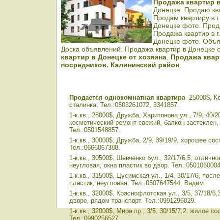
Продажа квартир 
Донецке. Продаю кв
Продам квартиру в г
Донецке фото. Прод
Продажа квартир в г
Донецке фото. Объя
Доска объявлений. Продажа квартир в Донецке 
квартир в Донецке от хозяина
.
Продажа квар
посредников.
Калининский район
Продается однокомнатная квартира
25000$, Ко
сталинка. Тел.:0503261072, 3341857.
1-к.кв., 28000$, Дружба, Харитонова ул., 7/9, 40/2
косметический ремонт свежий, балкон застеклен,
Тел.:0501548857.
1-к.кв., 30000$, Дружба, 2/9, 39/19/9, хорошее сос
Тел.:0666067388.
1-к.кв., 30500$, Шевченко бул., 32/17/6,5, отличн
неугловая, окна пластик во двор. Тел.:0501060004
1-к.кв., 31500$, Цусимская ул., 1/4, 30/17/6, пос
пластик, неугловая. Тел.:0507647544, Вадим.
1-к.кв., 32000$, Краснофлотская ул., 3/5, 37/18/6,
дворе, рядом транспорт. Тел.:0991296029.
1-к.кв., 32000$, Мира пр., 3/5, 30/15/7,2, жилое со
Тел.:0990256527.