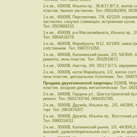
1-к.кв., 43000$, Ильича пр., 38,8/17,8/7,6, жилое с
пластик, балкон застеклен. Тел.:0501062904, 063
1-к.кв., 45000$, Перспектива, 7/9, 42/22/8, хороше
застеклен, санузел совмещен, встроенная кухня, 
Тел.:0503669210.
1-к.кв., 45000$, р-н Мясокомбината, Ильича пр., 2/5
Тел.:0954418278.
1-к.кв., 46000$, Марабушта, 9/12, 42/19/9, новостр
собственник. Тел.:0997371050.
1-к.кв., 48000$, Калининский рынок, 2/3, 54/30/8, 
ремонта, окна пластик. Тел.:0502819671
1-к.кв., 50000$, Амстор, 3/9, 33/17,5/7,5, еврорем
2-к.кв., 30000$, каток Марабушта, 1/2, жилое сос
окна пластик, центральное отопление. Тел.:34907
Продажа двухкомнатной квартиры
31000$, Мира 
пластик, входная дверь металлическая. Тел.:050
2-к.кв., 34000$, Герцена ул., Шахтостроителей бул
ремонт. Тел.:0501743744, 0664352785.
2-к.кв., 35000$, Дружба, Ильича пр., 1/5, 44/28/6,
торг. Тел.:0953474207.
2-к.кв., 35000$, Дружба, Ильича пр., Восточная ул.
Тел.:0990316011
2-к.кв., 35000$, Калининский рынок, 1/5, 44/30/6,
высокий, удовлетворительное сост., дом во дворе