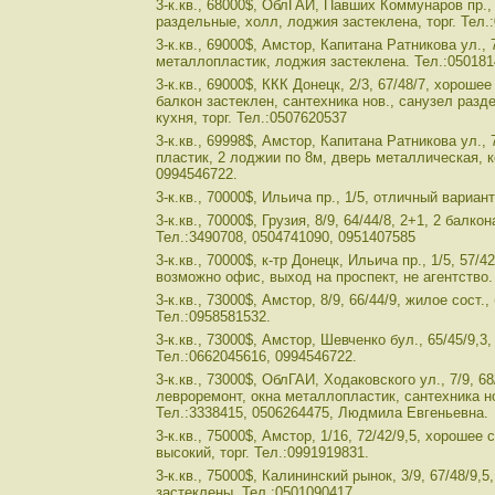
3-к.кв., 68000$, ОблГАИ, Павших Коммунаров пр.,
раздельные, холл, лоджия застеклена, торг. Тел.
3-к.кв., 69000$, Амстор, Капитана Ратникова ул., 
металлопластик, лоджия застеклена. Тел.:050181
3-к.кв., 69000$, ККК Донецк, 2/3, 67/48/7, хорошее
балкон застеклен, сантехника нов., санузел раз
кухня, торг. Тел.:0507620537
3-к.кв., 69998$, Амстор, Капитана Ратникова ул., 
пластик, 2 лоджии по 8м, дверь металлическая, к
0994546722.
3-к.кв., 70000$, Ильича пр., 1/5, отличный вариан
3-к.кв., 70000$, Грузия, 8/9, 64/44/8, 2+1, 2 балко
Тел.:3490708, 0504741090, 0951407585
3-к.кв., 70000$, к-тр Донецк, Ильича пр., 1/5, 57/42
возможно офис, выход на проспект, не агентство.
3-к.кв., 73000$, Амстор, 8/9, 66/44/9, жилое сост.
Тел.:0958581532.
3-к.кв., 73000$, Амстор, Шевченко бул., 65/45/9,3,
Тел.:0662045616, 0994546722.
3-к.кв., 73000$, ОблГАИ, Ходаковского ул., 7/9, 68
левроремонт, окна металлопластик, сантехника но
Тел.:3338415, 0506264475, Людмила Евгеньевна.
3-к.кв., 75000$, Амстор, 1/16, 72/42/9,5, хорошее
высокий, торг. Тел.:0991919831.
3-к.кв., 75000$, Калининский рынок, 3/9, 67/48/9,
застеклены. Тел.:0501090417.