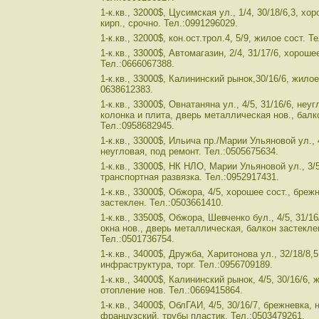
1-к.кв., 32000$, Цусимская ул., 1/4, 30/18/6,3, хо
кирп., срочно. Тел.:0991296029.
1-к.кв., 32000$, кон.ост.трол.4, 5/9, жилое сост. 
1-к.кв., 33000$, Автомагазин, 2/4, 31/17/6, хорошее
Тел.:0666067388.
1-к.кв., 33000$, Калининский рынок,30/16/6, жилое
0638612383.
1-к.кв., 33000$, Овнатаняна ул., 4/5, 31/16/6, неу
колонка и плита, дверь металлическая нов., балк
Тел.:0958682945.
1-к.кв., 33000$, Ильича пр./Марии Ульяновой ул., 
неугловая, под ремонт. Тел.:0505675634.
1-к.кв., 33000$, НК НЛО, Марии Ульяновой ул., 3/5
транспортная развязка. Тел.:0952917431.
1-к.кв., 33000$, Обжора, 4/5, хорошее сост., бреж
застеклен. Тел.:0503661410.
1-к.кв., 33500$, Обжора, Шевченко бул., 4/5, 31/16
окна нов., дверь металлическая, балкон застеклен
Тел.:0501736754.
1-к.кв., 34000$, Дружба, Харитонова ул., 32/18/8,
инфраструктура, торг. Тел.:0956709189.
1-к.кв., 34000$, Калининский рынок, 4/5, 30/16/6, 
отопление нов. Тел.:0669415864.
1-к.кв., 34000$, ОблГАИ, 4/5, 30/16/7, брежневка,
французский, трубы пластик. Тел.:0503479261.