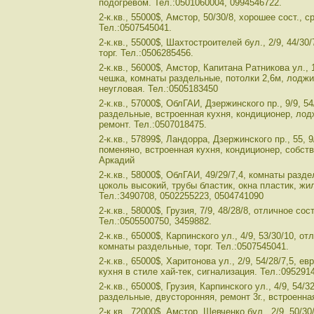
подогревом. Тел.:0501060004, 0994546722.
2-к.кв., 55000$, Амстор, 50/30/8, хорошее сост., 
Тел.:0507545041.
2-к.кв., 55000$, Шахтостроителей бул., 2/9, 44/30
торг. Тел.:0506285456.
2-к.кв., 56000$, Амстор, Капитана Ратникова ул., 1
чешка, комнаты раздельные, потолки 2,6м, лоджи
неугловая. Тел.:0505183450
2-к.кв., 57000$, ОблГАИ, Дзержинского пр., 9/9, 5
раздельные, встроенная кухня, кондиционер, лод
ремонт. Тел.:0507018475.
2-к.кв., 57899$, Ландорра, Дзержинского пр., 55, 9
поменяно, встроенная кухня, кондиционер, собств
Аркадий
2-к.кв., 58000$, ОблГАИ, 49/29/7,4, комнаты разд
цоколь высокий, трубы бластик, окна пластик, жило
Тел.:3490708, 0502255223, 0504741090
2-к.кв., 58000$, Грузия, 7/9, 48/28/8, отличное со
Тел.:0505500750, 3459882.
2-к.кв., 65000$, Карпинского ул., 4/9, 53/30/10, о
комнаты раздельные, торг. Тел.:0507545041.
2-к.кв., 65000$, Харитонова ул., 2/9, 54/28/7,5, е
кухня в стиле хай-тек, сигнализация. Тел.:095291
2-к.кв., 65000$, Грузия, Карпинского ул., 4/9, 54/
раздельные, двусторонняя, ремонт 3г., встроенная
2-к.кв., 72000$, Амстор, Шевченко бул., 2/9, 50/30