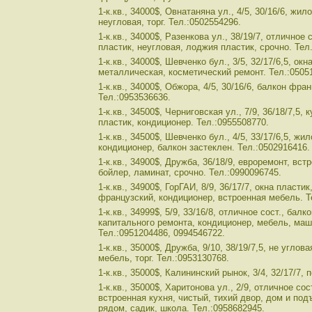
1-к.кв., 34000$, Овнатаняна ул., 4/5, 30/16/6, жило
неугловая, торг. Тел.:0502554296.
1-к.кв., 34000$, Разенкова ул., 38/19/7, отличное 
пластик, неугловая, лоджия пластик, срочно. Тел
1-к.кв., 34000$, Шевченко бул., 3/5, 32/17/6,5, ок
металлическая, косметический ремонт. Тел.:0505
1-к.кв., 34000$, Обжора, 4/5, 30/16/6, балкон фра
Тел.:0953536636.
1-к.кв., 34500$, Черниговская ул., 7/9, 36/18/7,5,
пластик, кондиционер. Тел.:0955508770.
1-к.кв., 34500$, Шевченко бул., 4/5, 33/17/6,5, жи
кондиционер, балкон застеклен. Тел.:0502916416.
1-к.кв., 34900$, Дружба, 36/18/9, евроремонт, вст
бойлер, ламинат, срочно. Тел.:0990096745.
1-к.кв., 34900$, ГорГАИ, 8/9, 36/17/7, окна пласти
французский, кондиционер, встроенная мебель. Т
1-к.кв., 34999$, 5/9, 33/16/8, отличное сост., бал
капитального ремонта, кондиционер, мебель, маш
Тел.:0951204486, 0994546722.
1-к.кв., 35000$, Дружба, 9/10, 38/19/7,5, не углов
мебель, торг. Тел.:0953130768.
1-к.кв., 35000$, Калининский рынок, 3/4, 32/17/7, 
1-к.кв., 35000$, Харитонова ул., 2/9, отличное со
встроенная кухня, чистый, тихий двор, дом и под
рядом, садик, школа. Тел.:0958682945.