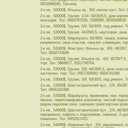
0501886040, Татьяна.
2-к.кв., 50000$, Ильича пр., 3/9, жилое сост. Тел.
2-к.кв., 50000$, Грузия, 1/14, 50/30/8,5, дом кир
консьерж. Тел.:0669797026, 3308090, 0935509030
2-к.кв., 50000$, Грузия, 5/9, 50/30/8, под ремонт.
2-к.кв., 52000$, Грузия, 44/28/6,5, неугловая, окн
2-к.кв., 52000$, Марабушта, 50/30/9, чешка, комн
капремонта, окна пластик, санузел совмещен, тор
2-к.кв., 52000$, Фокстрот, Ильича пр., 9/9, 48/28/7
Тел.:0504723609
2-к.кв., 53000$, Грузия, Ильича пр., 4/9, 45/30/7,
торг. Тел.:3868617, 0501736754.
2-к.кв., 53000$, Грузия, 3/9, 44/28/6,5, окна пласт
застеклен, торг. Тел.:0957260940, 0504741090
2-к.кв., 53000$, Грузия, 3/9, 50/30/5, под ремонт. 
2-к.кв., 53500$, Шахтостроителей бул., 2/9, 45/30
Тел.:0955162498.
2-к.кв., 53500$, Марабушта, брежневка, нов. евро
балкон, перепланировка узаконена, чистый подъез
рядом парковая зона, хорошая транспортная развя
2-к.кв., 54000$, Шахтостроителей бул., 2/9, 46/30
евроремонт, кафель с подогревом, ламинат, 2-ур
поменяно. Тел.:0952917431.
2-к.кв., 54498$, Шевченко бул., 2/9, евроремонт, 