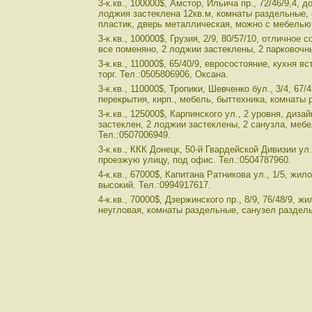
3-к.кв., 100000$, Амстор, Ильича пр., 72/46/9,4, 
лоджия застеклена 12кв.м, комнаты раздельные,
пластик, дверь металлическая, можно с мебелью.
3-к.кв., 100000$, Грузия, 2/9, 80/57/10, отличное 
все поменяно, 2 лоджии застеклены, 2 парковочны
3-к.кв., 110000$, 65/40/9, евросостояние, кухня в
торг. Тел.:0505806906, Оксана.
3-к.кв., 110000$, Тропики, Шевченко бул., 3/4, 67/
перекрытия, кирп., мебель, быттехника, комнаты 
3-к.кв., 125000$, Карпинского ул., 2 уровня, диз
застеклен, 2 лоджии застеклены, 2 санузла, мебел
Тел.:0507006949.
3-к.кв., ККК Донецк, 50-й Гвардейской Дивизии ул.
проезжую улицу, под офис. Тел.:0504787960.
4-к.кв., 67000$, Капитана Ратникова ул., 1/5, жил
высокий. Тел.:0994917617.
4-к.кв., 70000$, Дзержинского пр., 8/9, 76/48/9, ж
неугловая, комнаты раздельные, санузел раздель