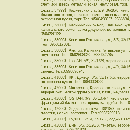
счетчики, дверь металлическая, неугловая, торг. 
1-к.кв., 37999$, Кадиевская ул., 2/9, 36/18/8, не
балкон застеклен, пластик, ремонт, окна пластик,
встроенная кухня, торг. Тел.:0500490027, 2536834
1-к.кв., 38000$, Калининский рынок, Шевченко бул.
капитального ремонта, кондиционер, встроенная 
0504280138.
1-к.кв., 38000$, Капитана Ратникова ул., 3/5, 32/1
Тел.:0953117001.
1-к.кв., 38000$, Амстор, Капитана Ратникова ул., 3
неугловая. Тел.:0502608020, 0664352785.
1-к.кв., 38000$, ГорГАИ, 5/9, 32/16/8, хорошее сост
1-к.кв., 38500$, Капитана Ратникова ул., 4/9, 34/1
срочно. Тел.:0990096745.
1-к.кв., 41000$, ККК Донецк, 3/5, 32/17/6,5, евро
встроенная кухня. Тел.:0660008900.
1-к.кв., 42000$, Макаронка, Краснофлотская ул., 
евроремонт, балкон французский, кирп., неугловая
1-к.кв., 42000$, ОблГАИ, 3/9, 36/18,4/7, неугловая
французский балкон, нов. проводка, трубы. Тел.:
1-к.кв., 42000$, Ходаковского ул., 36/18/8, отличн
пластик, балкон застеклен. Тел.:0958759518.
1-к.кв., 42000$, Грузия, 12/14, 37/17/7, лоджия за
1-к.кв., 42000$, ДИК, 5/5, 38/20/8, техэтаж, евро
техника. Тел.:0505761828.