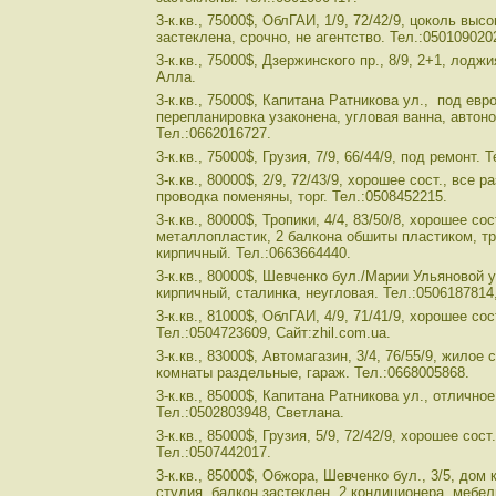
3-к.кв., 75000$, ОблГАИ, 1/9, 72/42/9, цоколь выс
застеклена, срочно, не агентство. Тел.:050109020
3-к.кв., 75000$, Дзержинского пр., 8/9, 2+1, лодж
Алла.
3-к.кв., 75000$, Капитана Ратникова ул., под евро
перепланировка узаконена, угловая ванна, автоно
Тел.:0662016727.
3-к.кв., 75000$, Грузия, 7/9, 66/44/9, под ремонт.
3-к.кв., 80000$, 2/9, 72/43/9, хорошее сост., все 
проводка поменяны, торг. Тел.:0508452215.
3-к.кв., 80000$, Тропики, 4/4, 83/50/8, хорошее сос
металлопластик, 2 балкона обшиты пластиком, тр
кирпичный. Тел.:0663664440.
3-к.кв., 80000$, Шевченко бул./Марии Ульяновой ул
кирпичный, сталинка, неугловая. Тел.:0506187814
3-к.кв., 81000$, ОблГАИ, 4/9, 71/41/9, хорошее со
Тел.:0504723609, Сайт:zhil.com.ua.
3-к.кв., 83000$, Автомагазин, 3/4, 76/55/9, жилое 
комнаты раздельные, гараж. Тел.:0668005868.
3-к.кв., 85000$, Капитана Ратникова ул., отличное
Тел.:0502803948, Светлана.
3-к.кв., 85000$, Грузия, 5/9, 72/42/9, хорошее сост
Тел.:0507442017.
3-к.кв., 85000$, Обжора, Шевченко бул., 3/5, дом
студия, балкон застеклен, 2 кондиционера, мебел