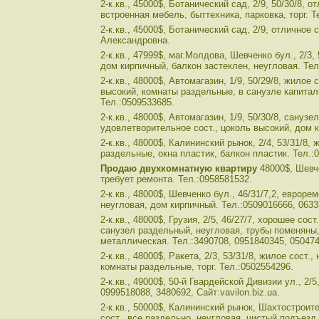
2-к.кв., 45000$, Ботанический сад, 2/9, 50/30/8, от
встроенная мебель, быттехника, парковка, торг. Т
2-к.кв., 45000$, Ботанический сад, 2/9, отличное 
Александровна.
2-к.кв., 47999$, маг.Молдова, Шевченко бул., 2/3, 
дом кирпичный, балкон застеклен, неугловая. Тел
2-к.кв., 48000$, Автомагазин, 1/9, 50/29/8, жилое
высокий, комнаты раздельные, в санузле капитал
Тел.:0509533685.
2-к.кв., 48000$, Автомагазин, 1/9, 50/30/8, санузе
удовлетворительное сост., цоколь высокий, дом к
2-к.кв., 48000$, Калининский рынок, 2/4, 53/31/8,
раздельные, окна пластик, балкон пластик. Тел.:
Продаю двухкомнатную квартиру
48000$, Шевче
требует ремонта. Тел.:0958581532.
2-к.кв., 48000$, Шевченко бул., 46/31/7,2, евроре
неугловая, дом кирпичный. Тел.:0509016666, 0633
2-к.кв., 48000$, Грузия, 2/5, 46/27/7, хорошее сос
санузел раздельный, неугловая, трубы поменяны,
металлическая. Тел.:3490708, 0951840345, 050474
2-к.кв., 48000$, Ракета, 2/3, 53/31/8, жилое сост.,
комнаты раздельные, торг. Тел.:0502554296.
2-к.кв., 49000$, 50-й Гвардейской Дивизии ул., 2/5
0999518088, 3480692, Сайт:vavilon.biz.ua.
2-к.кв., 50000$, Калининский рынок, Шахтостроите
сост., все раздельно, неугловая, чистый подъезд.