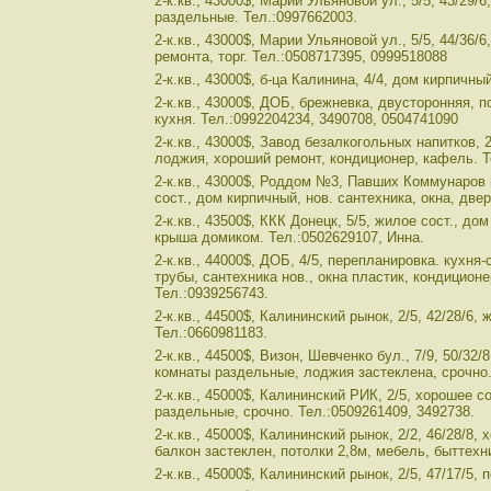
2-к.кв., 43000$, Марии Ульяновой ул., 5/5, 43/29/
раздельные. Тел.:0997662003.
2-к.кв., 43000$, Марии Ульяновой ул., 5/5, 44/36/
ремонта, торг. Тел.:0508717395, 0999518088
2-к.кв., 43000$, б-ца Калинина, 4/4, дом кирпичный
2-к.кв., 43000$, ДОБ, брежневка, двусторонняя, 
кухня. Тел.:0992204234, 3490708, 0504741090
2-к.кв., 43000$, Завод безалкогольных напитков, 2
лоджия, хороший ремонт, кондиционер, кафель. Т
2-к.кв., 43000$, Роддом №3, Павших Коммунаров пр
сост., дом кирпичный, нов. сантехника, окна, двер
2-к.кв., 43500$, ККК Донецк, 5/5, жилое сост., до
крыша домиком. Тел.:0502629107, Инна.
2-к.кв., 44000$, ДОБ, 4/5, перепланировка. кухня
трубы, сантехника нов., окна пластик, кондиционер
Тел.:0939256743.
2-к.кв., 44500$, Калининский рынок, 2/5, 42/28/6, ж
Тел.:0660981183.
2-к.кв., 44500$, Визон, Шевченко бул., 7/9, 50/32/
комнаты раздельные, лоджия застеклена, срочно.
2-к.кв., 45000$, Калининский РИК, 2/5, хорошее с
раздельные, срочно. Тел.:0509261409, 3492738.
2-к.кв., 45000$, Калининский рынок, 2/2, 46/28/8, 
балкон застеклен, потолки 2,8м, мебель, быттехн
2-к.кв., 45000$, Калининский рынок, 2/5, 47/17/5, 