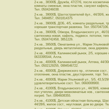
2-к.кв., 38300$, Дружба, 47/27/6, после косметич
комнаты смежные, окна пластик, санузел кафель,
Тел.:0504246038.
2-к.кв., 39000$, Шахтостроителей бул., 44/30/6, ж
Тел.:3484857, 0501814375
2-к.кв., 39000$, ДОБ, 4/5, комнаты раздельные, т
хорошая транспортная развязка. Тел.:0507047106.
2-к.кв., 39000$, Обжора, Владычанского ул., 46/31
сантехника новая, кафель, подвесн. потолки, теп
Тел.:0504742458, 3851226.
2-к.кв., 39500$, Овнатаняна ул., Марии Ульяновой 
раздельные, дверь металлическая, окна деревян.
2-к.кв., 40000$, Калининский рынок, 2/5, хорошее 
0633395544, Алла.
2-к.кв., 40000$, Калининский рынок, Аптека, 44/30
Тел.:0502129255, 0994546722.
2-к.кв., 40000$, Дзержинского пр., отличное сост.
отопление, окна пластик, двусторонняя, торг. Тел
2-к.кв., 40000$, Марии Ульяновой ул., 5/5, 43,5/2
удовлетворительное сост. Тел.:0660008900.
2-к.кв., 41000$, Владычанского ул., 44/30/6, ком
пол утеплен, двери межкомнатные нов., сантехник
погреб. Тел.:0994608355.
2-к.кв., 41000$, Детская областная больница, Шах
44/28/6, жилое сост., неугловая, дом во дворе. Те