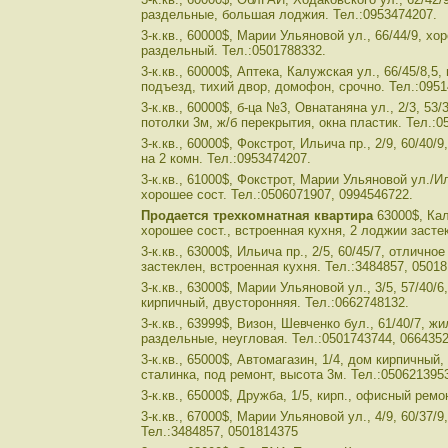
раздельные, большая лоджия. Тел.:0953474207.
3-к.кв., 60000$, Марии Ульяновой ул., 66/44/9, хо
раздельный. Тел.:0501788332.
3-к.кв., 60000$, Аптека, Калужская ул., 66/45/8,5
подъезд, тихий двор, домофон, срочно. Тел.:0951
3-к.кв., 60000$, б-ца №3, Овнатаняна ул., 2/3, 53/
потолки 3м, ж/б перекрытия, окна пластик. Тел.:0
3-к.кв., 60000$, Фокстрот, Ильича пр., 2/9, 60/40
на 2 комн. Тел.:0953474207.
3-к.кв., 61000$, Фокстрот, Марии Ульяновой ул./Иль
хорошее сост. Тел.:0506071907, 0994546722.
Продается трехкомнатная квартира
63000$, Кал
хорошее сост., встроенная кухня, 2 лоджии засте
3-к.кв., 63000$, Ильича пр., 2/5, 60/45/7, отлично
застеклен, встроенная кухня. Тел.:3484857, 0501
3-к.кв., 63000$, Марии Ульяновой ул., 3/5, 57/40/6
кирпичный, двусторонняя. Тел.:0662748132.
3-к.кв., 63999$, Визон, Шевченко бул., 61/40/7, жи
раздельные, неугловая. Тел.:0501743744, 0664352
3-к.кв., 65000$, Автомагазин, 1/4, дом кирпичный
сталинка, под ремонт, высота 3м. Тел.:050621395
3-к.кв., 65000$, Дружба, 1/5, кирп., офисный ремо
3-к.кв., 67000$, Марии Ульяновой ул., 4/9, 60/37/9
Тел.:3484857, 0501814375